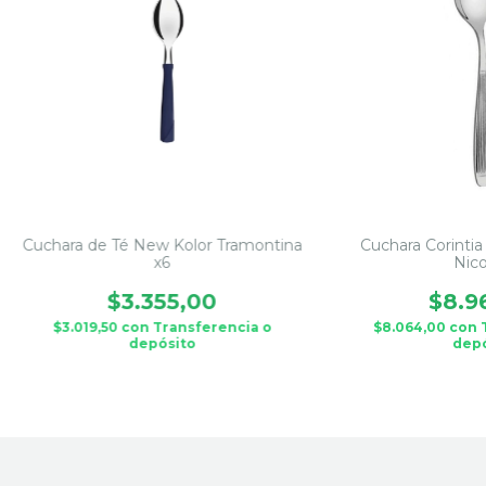
Cuchara de Té New Kolor Tramontina
Cuchara Corintia
x6
Nico
$3.355,00
$8.9
$3.019,50
con
Transferencia o
$8.064,00
con
depósito
depó