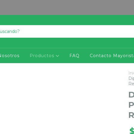
Nosotros
Productos
FAQ
Contacto Mayorist
Ini
Di
Re
D
P
R