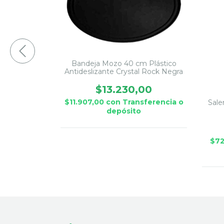
Bandeja Mozo 40 cm Plástico
Antideslizante Crystal Rock Negra
$13.230,00
$11.907,00
con
Transferencia o
dable 500 ml
Sale
depósito
670,00
sferencia o
$7