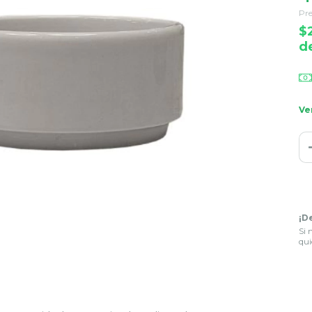
Pre
$
d
Ve
¡D
Si 
qui