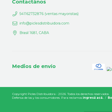
Contactános
541162732876 (ventas mayoristas)
info@piclesdistribuidora.com
Brasil 1681, CABA
Medios de envío
Copyright Picles Distribuidora - 2026. Todos los derechos reservados.
Defensa de las y los consumidores. Para reclamos
ingresá acá.
/
Bo