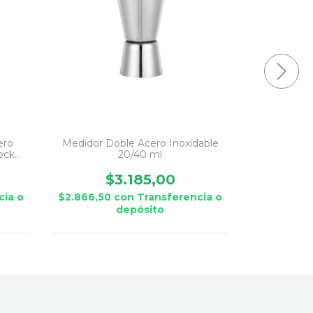
ero
Medidor Doble Acero Inoxidable
Set de Ba
ock
20/40 ml
con T
$3.185,00
$
cia o
$2.866,50
con
Transferencia o
$30.388,5
depósito