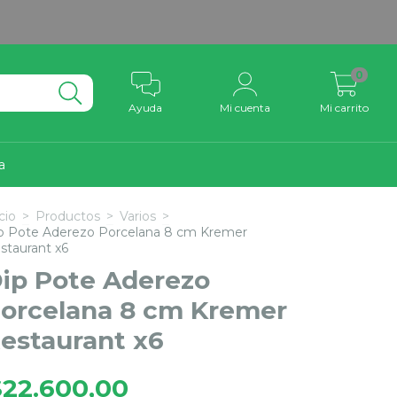
10% OFF con tr
0
Ayuda
Mi cuenta
Mi carrito
a
cio
>
Productos
>
Varios
>
p Pote Aderezo Porcelana 8 cm Kremer
staurant x6
ip Pote Aderezo
orcelana 8 cm Kremer
estaurant x6
$22.600,00