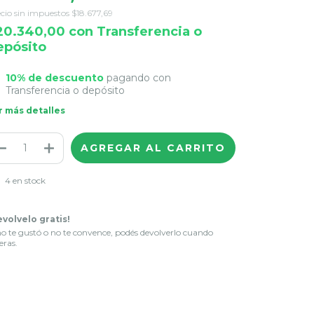
cio sin impuestos
$18.677,69
20.340,00
con
Transferencia o
epósito
10% de descuento
pagando con
Transferencia o depósito
r más detalles
4
en stock
evolvelo gratis!
no te gustó o no te convence, podés devolverlo cuando
eras.