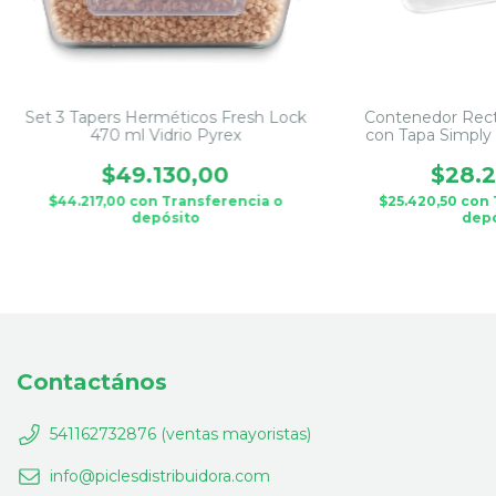
Set 3 Tapers Herméticos Fresh Lock
Contenedor Recta
470 ml Vidrio Pyrex
con Tapa Simply 
$49.130,00
$28.2
$44.217,00
con
Transferencia o
$25.420,50
con
depósito
depó
Contactános
541162732876 (ventas mayoristas)
info@piclesdistribuidora.com