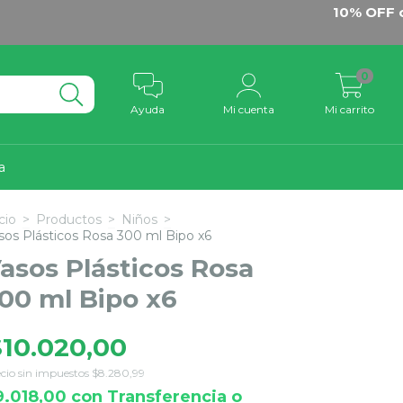
10% OFF con tran
0
Ayuda
Mi cuenta
Mi carrito
a
cio
>
Productos
>
Niños
>
sos Plásticos Rosa 300 ml Bipo x6
asos Plásticos Rosa
00 ml Bipo x6
$10.020,00
cio sin impuestos
$8.280,99
9.018,00
con
Transferencia o