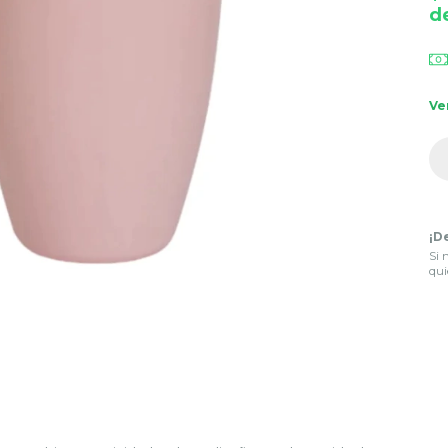
d
Ve
¡D
Si 
qui