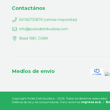
Contactános
541162732876 (ventas mayoristas)
info@piclesdistribuidora.com
Brasil 1681, CABA
Medios de envío
Copyright Picles Distribuidora - 2026. Todos los derechos reservados.
Defensa de las y los consumidores. Para reclamos
ingresá acá.
/
Bo