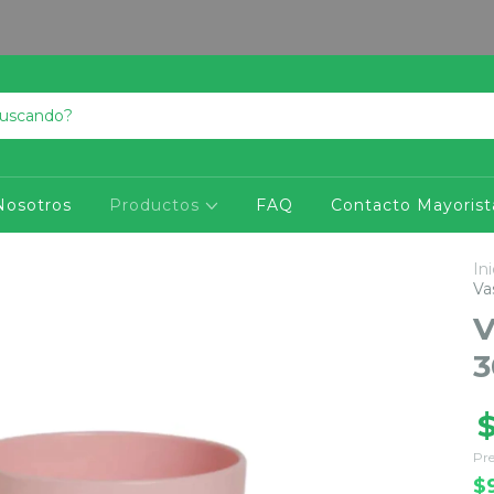
Nosotros
Productos
FAQ
Contacto Mayorist
Ini
Va
V
3
Pre
$